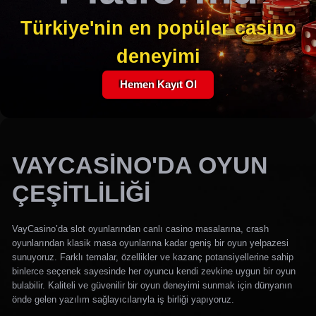
Türkiye'nin en popüler casino
deneyimi
Hemen Kayıt Ol
VAYCASINO'DA OYUN
ÇEŞITLILIĞI
VayCasino’da slot oyunlarından canlı casino masalarına, crash
oyunlarından klasik masa oyunlarına kadar geniş bir oyun yelpazesi
sunuyoruz. Farklı temalar, özellikler ve kazanç potansiyellerine sahip
binlerce seçenek sayesinde her oyuncu kendi zevkine uygun bir oyun
bulabilir. Kaliteli ve güvenilir bir oyun deneyimi sunmak için dünyanın
önde gelen yazılım sağlayıcılarıyla iş birliği yapıyoruz.