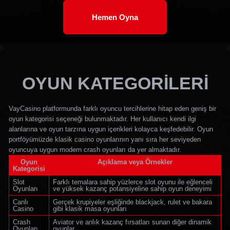
Hemen Oyna
OYUN KATEGORILERI
VayCasino platformunda farklı oyuncu tercihlerine hitap eden geniş bir
oyun kategorisi seçeneği bulunmaktadır. Her kullanıcı kendi ilgi
alanlarına ve oyun tarzına uygun içerikleri kolayca keşfedebilir. Oyun
portföyümüzde klasik casino oyunlarının yanı sıra her seviyeden
oyuncuya uygun modern crash oyunları da yer almaktadır.
Oyun
Açıklama veya Örnekler
Kategorisi
Slot
Farklı temalara sahip yüzlerce slot oyunu ile eğlenceli
Oyunları
ve yüksek kazanç potansiyeline sahip oyun deneyimi
Canlı
Gerçek krupiyeler eşliğinde blackjack, rulet ve bakara
Casino
gibi klasik masa oyunları
Crash
Aviator ve anlık kazanç fırsatları sunan diğer dinamik
Oyunları
oyunlar